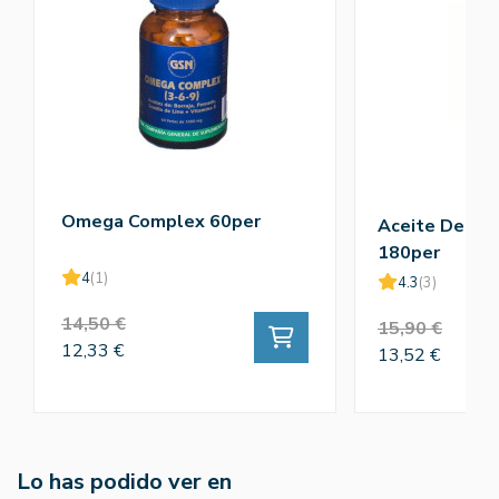
Omega Complex 60per
Aceite De Sa
180per
4
(1)
4.3
(3)
14,50 €
15,90 €
12,33 €
13,52 €
Lo has podido ver en