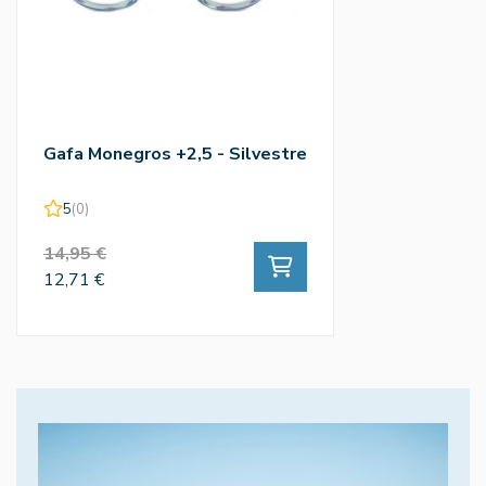
Gafa Monegros +2,5 - Silvestre
5
(0)
14,95 €
12,71 €