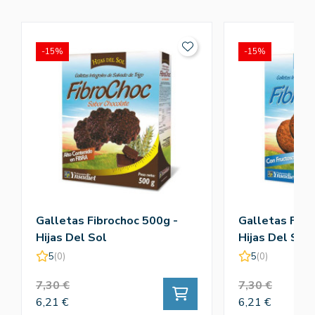
-15%
-15%
Galletas Fibrochoc 500g -
Galletas Fibr
Hijas Del Sol
Hijas Del Sol
5
(0)
5
(0)
7,30 €
7,30 €
6,21 €
6,21 €