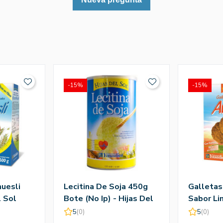
-15%
-15%
uesli
Lecitina De Soja 450g
Galletas
l Sol
Bote (No Ip) - Hijas Del
Sabor Li
Sol
Sol
5
(0)
5
(0)