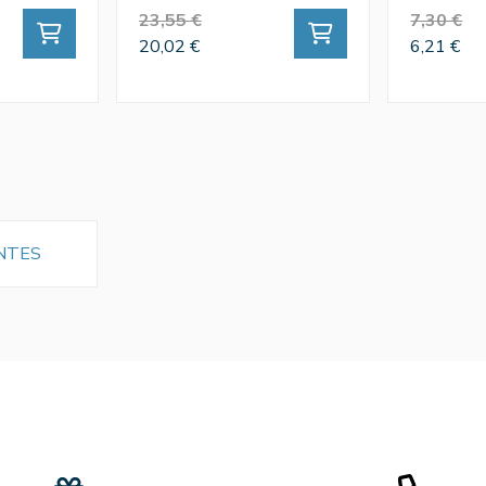
23,55 €
7,30 €
20,02 €
6,21 €
NTES