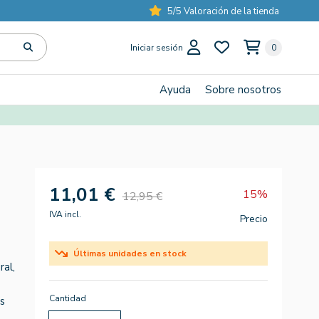
5/5 Valoración de la tienda
Iniciar sesión
0
Ayuda
Sobre nosotros
11,01 €
15%
12,95 €
IVA incl.
Precio
Últimas unidades en stock
al,
Cantidad
as