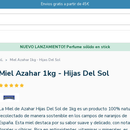
Envios gratis a partir de 45€
NUEVO LANZAMIENTO!! Perfume sólido en stick
AL
Miel Azahar 1kg - Hijas Del Sol
Miel Azahar 1kg - Hijas Del Sol
La Miel de Azahar Hijas Del Sol de 1kg es un producto 100% natur
recolectado de manera sostenible en los campos de naranjos de
España. Esta miel destaca por su sabor suave y delicado, con not
florales y cítricas. Rica en antioxidantes, vitaminas y minerales, es