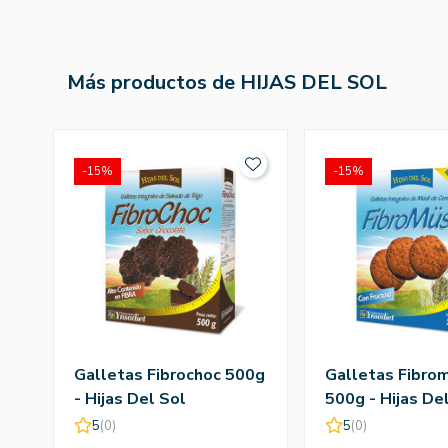
Más productos de HIJAS DEL SOL
-15%
-15%
Galletas Fibrochoc 500g
Galletas Fibrom
- Hijas Del Sol
500g - Hijas De
5
(0)
5
(0)