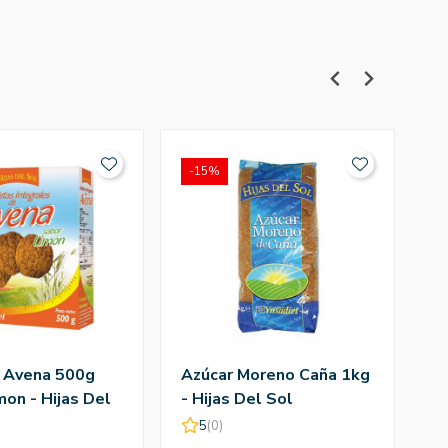
-15%
-
 Avena 500g
Azúcar Moreno Caña 1kg
S
mon - Hijas Del
- Hijas Del Sol
Y
5
(0)