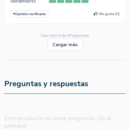
Rendimiento
Opinión verificada
Me gusta (
0
)
Has visto
6
de
49
opiniones
Cargar más
Preguntas y respuestas
Este producto no tiene preguntas ¡Sé el
primero!