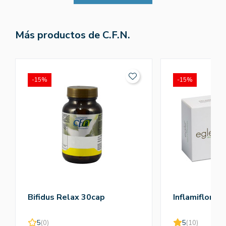
Más productos de C.F.N.
-15%
-15%
Bifidus Relax 30cap
Inflamiflora 
5
(0)
5
(10)