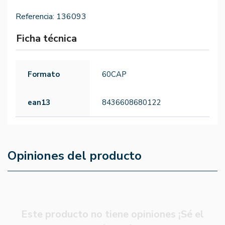
Referencia:
136093
Ficha técnica
Formato
60CAP
ean13
8436608680122
Opiniones del producto
Este producto no tiene opiniones ¡Sé el