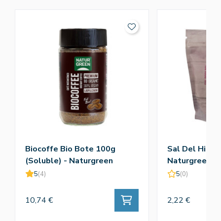
Biocoffe Bio Bote 100g
Sal Del Himal
(Soluble) - Naturgreen
Naturgreen
5
(4)
5
(0)
10,74 €
2,22 €