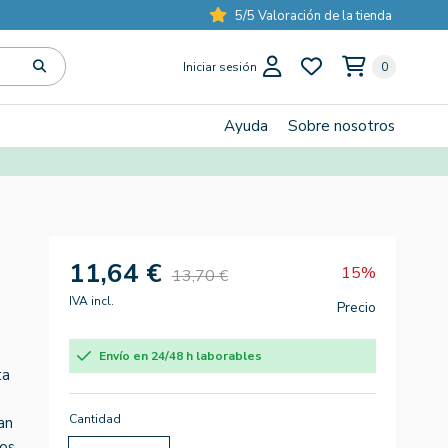
5/5 Valoración de la tienda
Iniciar sesión
0
Ayuda
Sobre nosotros
11,64 €
15%
13,70 €
IVA incl.
Precio
Envío en 24/48 h laborables
ta
Cantidad
an
os.