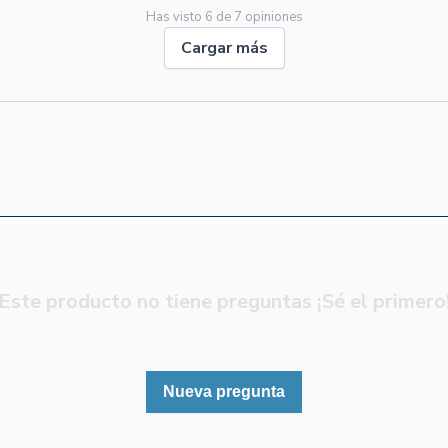
Has visto
6
de
7
opiniones
Cargar más
Este producto no tiene preguntas ¡Sé el primero
Nueva pregunta