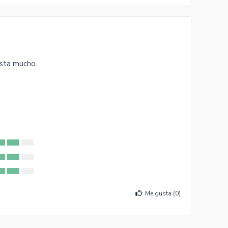
usta mucho.
Me gusta (
0
)