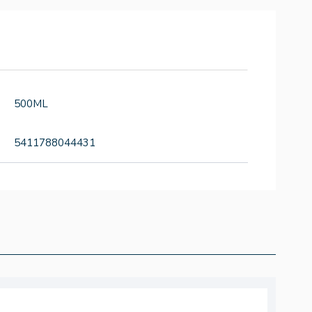
500ML
5411788044431