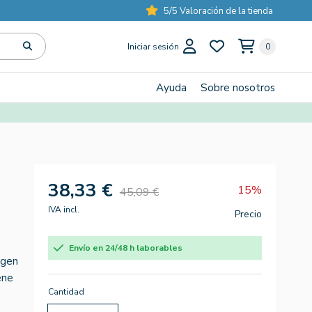
5/5 Valoración de la tienda
Iniciar sesión
0
Ayuda
Sobre nosotros
38,33 €
15%
45,09 €
IVA incl.
Precio
Envío en 24/48 h laborables
igen
ene
Cantidad