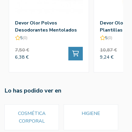
Devor Olor Polvos
Devor Olor Sl
Desodorantes Mentolados
Plantillas Fin
5
(0)
5
(0)
7,50 €
10,87 €
6,38 €
9,24 €
Lo has podido ver en
COSMÉTICA
HIGIENE
CORPORAL