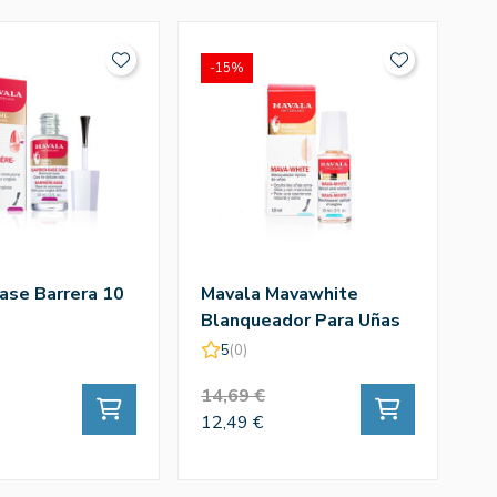
-15%
-
ase Barrera 10
Mavala Mavawhite
Ma
Blanqueador Para Uñas
La
10 Ml
5
(0)
14,69 €
2
12,49 €
22