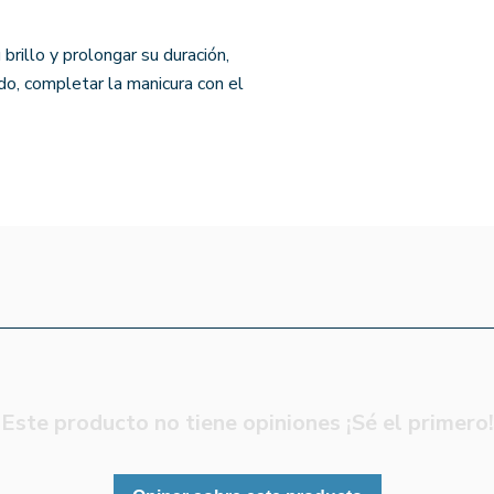
brillo y prolongar su duración,
do, completar la manicura con el
Este producto no tiene opiniones ¡Sé el primero!