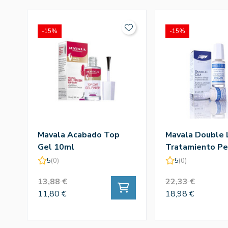
-15%
-15%
Mavala Acabado Top
Mavala Double 
Gel 10ml
Tratamiento Pe
10 Ml
5
(0)
5
(0)
13,88 €
22,33 €
11,80 €
18,98 €