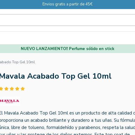
Envios gratis a partir de 45€
NUEVO LANZAMIENTO!! Perfume sólido en stick
abado Top Gel 10ml
Mavala Acabado Top Gel 10ml
El Mavala Acabado Top Gel 10ml es un producto de alta calidad 
proporciona un acabado brillante y duradero a tus uñas. Su fórmul
única, libre de tolueno, formaldehído y parabenos, respeta la salu
tus uñas y las protege de los daños externos. Este top coat de