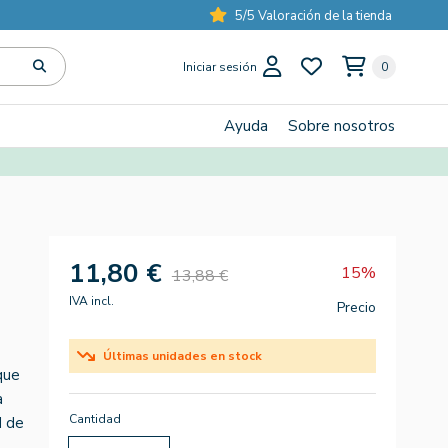
5/5 Valoración de la tienda
Iniciar sesión
0
Ayuda
Sobre nosotros
11,80 €
15%
13,88 €
IVA incl.
Precio
Últimas unidades en stock
que
a
Cantidad
d de