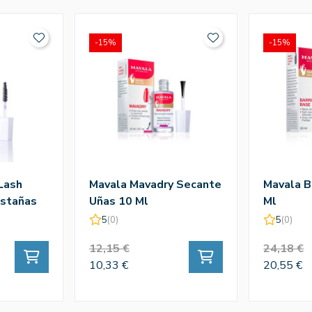
-15%
-15%
Lash
Mavala Mavadry Secante
Mavala B
stañas
Uñas 10 Ml
Ml
5
(0)
5
(0)
12,15 €
24,18 €
10,33 €
20,55 €