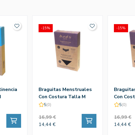
-15%
-15%
tinencia
Braguitas Menstruales
Braguita
M
Con Costura Talla M
Con Cost
5
(0)
5
(0)
16,99 €
16,99 €
14,44 €
14,44 €