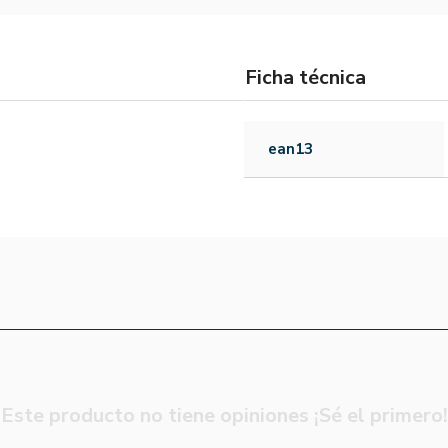
Ficha técnica
ean13
Este producto no tiene opiniones ¡Sé el primero!