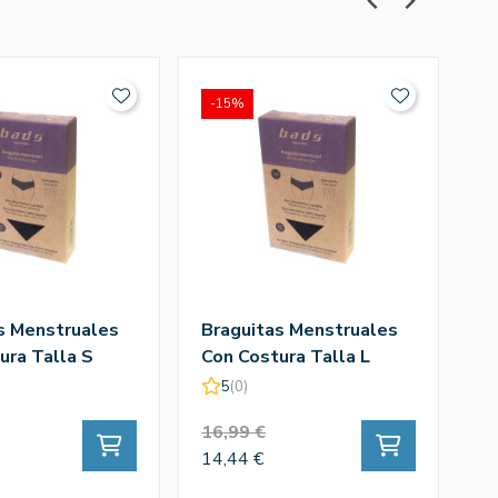
-15%
-
s Menstruales
Braguitas Menstruales
Br
ura Talla S
Con Costura Talla L
Ur
5
(0)
16,99 €
2
14,44 €
18