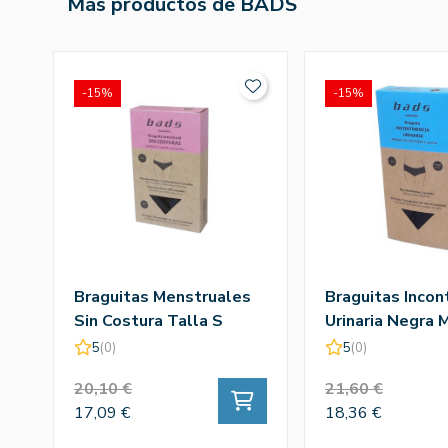
Más productos de BADS
-15%
-15%
Braguitas Menstruales
Braguitas Incon
Sin Costura Talla S
Urinaria Negra 
5
(0)
5
(0)
20,10 €
21,60 €
17,09 €
18,36 €