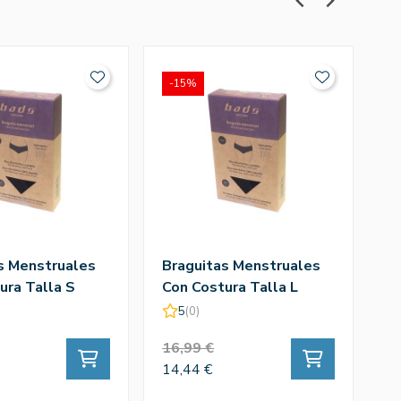
-15%
-
s Menstruales
Braguitas Menstruales
Br
ura Talla S
Con Costura Talla L
Ur
5
(0)
16,99 €
2
14,44 €
18