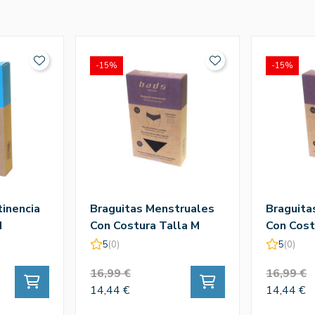
-15%
-15%
tinencia
Braguitas Menstruales
Braguita
M
Con Costura Talla M
Con Cost
5
(0)
5
(0)
16,99 €
16,99 €
14,44 €
14,44 €