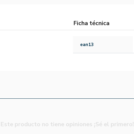
Ficha técnica
ean13
Este producto no tiene opiniones ¡Sé el primero!