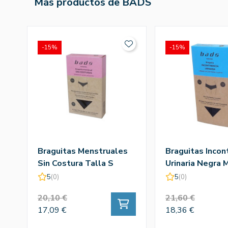
Más productos de BADS
-15%
-15%
Braguitas Menstruales
Braguitas Incon
Sin Costura Talla S
Urinaria Negra 
5
(0)
5
(0)
20,10 €
21,60 €
17,09 €
18,36 €