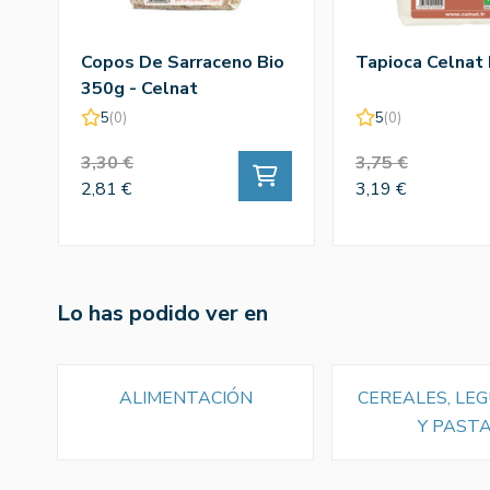
Copos De Sarraceno Bio
Tapioca Celnat
350g - Celnat
5
(0)
5
(0)
3,30 €
3,75 €
2,81 €
3,19 €
Lo has podido ver en
ALIMENTACIÓN
CEREALES, LE
Y PAST