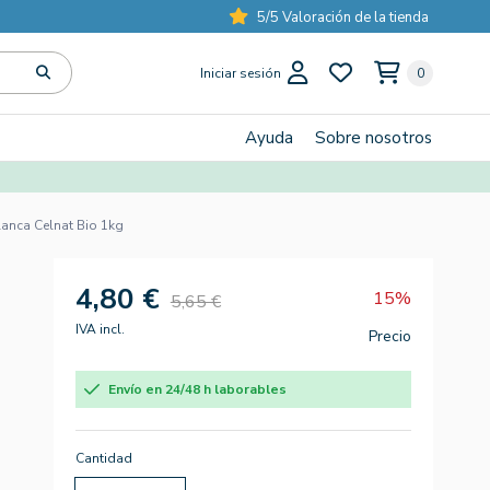
5/5 Valoración de la tienda
Iniciar sesión
0
Ayuda
Sobre nosotros
lanca Celnat Bio 1kg
4,80 €
15%
5,65 €
IVA incl.
Precio
Envío en 24/48 h laborables
Cantidad