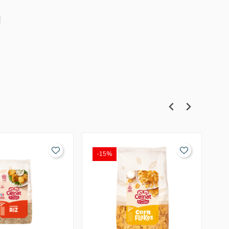
!
-15%