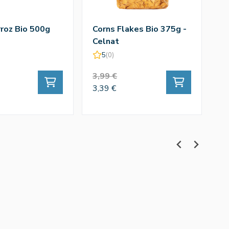
roz Bio 500g
Corns Flakes Bio 375g -
Celnat
5
(0)
3,99 €
3,39 €