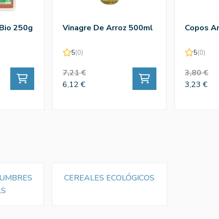
 Bio 250g
Vinagre De Arroz 500ml
Copos Ar
5
(0)
5
(0)
7,21 €
3,80 €
6,12 €
3,23 €
GUMBRES
CEREALES ECOLÓGICOS
AS