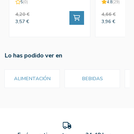
5
(0)
4.8
(29)
4,20 €
4,66 €
3,57 €
3,96 €
Lo has podido ver en
ALIMENTACIÓN
BEBIDAS
T