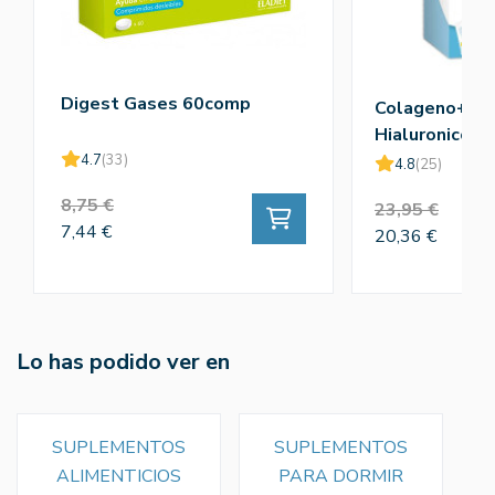
Digest Gases 60comp
Colageno+Ac
Hialuronico+V
4.7
(33)
4.8
(25)
8,75 €
23,95 €
7,44 €
20,36 €
Lo has podido ver en
SUPLEMENTOS
SUPLEMENTOS
ALIMENTICIOS
PARA DORMIR