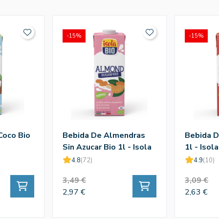
-15%
-15%
Coco Bio
Bebida De Almendras
Bebida D
Sin Azucar Bio 1l - Isola
1l - Isola
4.8
(72)
4.9
(10)
3,49 €
3,09 €
2,97 €
2,63 €