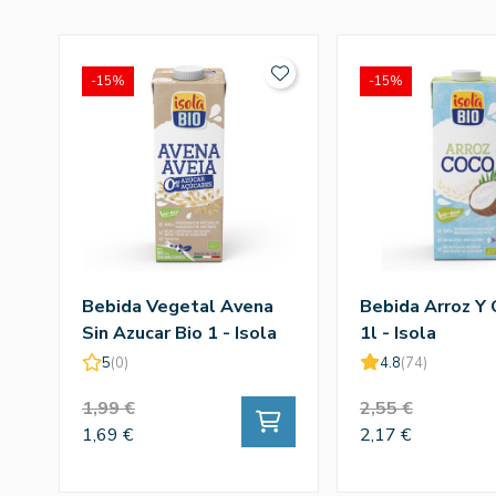
-15%
-15%
Bebida Vegetal Avena
Bebida Arroz Y 
Sin Azucar Bio 1 - Isola
1l - Isola
5
(0)
4.8
(74)
1,99 €
2,55 €
1,69 €
2,17 €