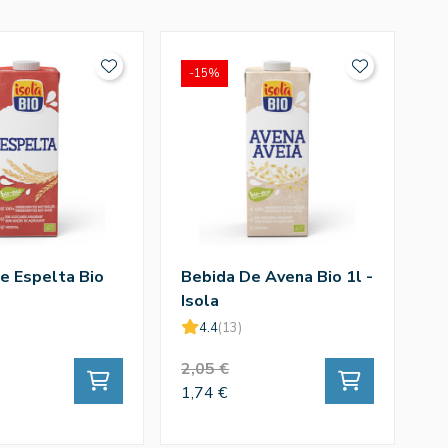
-15%
-
e Espelta Bio
Bebida De Avena Bio 1l -
B
Isola
Ca
4.4
(13)
2,05 €
4,
1,74 €
3,