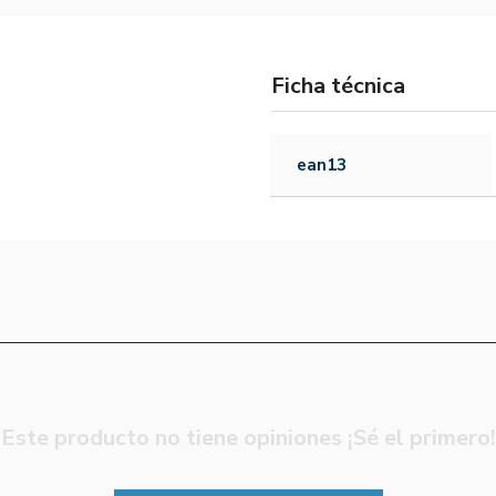
Ficha técnica
ean13
Este producto no tiene opiniones ¡Sé el primero!