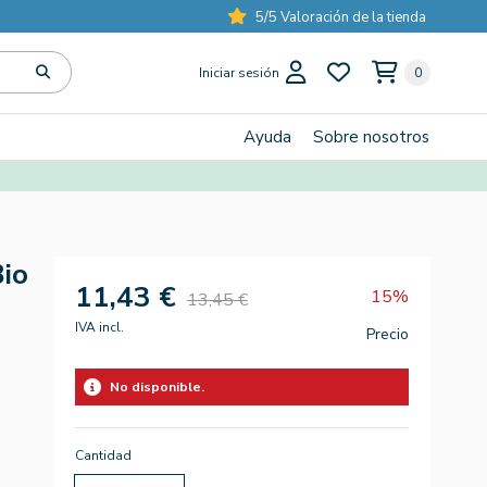
5/5 Valoración de la tienda
Iniciar sesión
0
Ayuda
Sobre nosotros
Bio
11,43 €
15%
13,45 €
IVA incl.
Precio
No disponible.
Cantidad