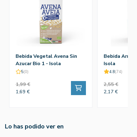
Bebida Vegetal Avena Sin
Bebida Arroz Y
Azucar Bio 1 - Isola
Isola
5
(0)
4.8
(74)
1,99 €
2,55 €
1,69 €
2,17 €
Lo has podido ver en