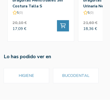
Braguitas Menstruales Sin
Braguitas Inc
Costura Talla S
Urinaria Negr
5
(0)
5
(0)
20,10 €
21,60 €
17,09 €
18,36 €
Lo has podido ver en
HIGIENE
BUCODENTAL