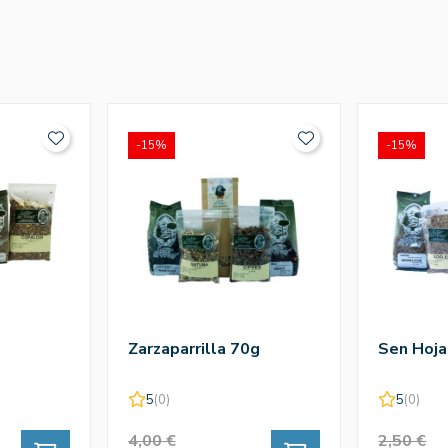
-15%
-15%
Zarzaparrilla 70g
Sen Hoja
5
(0)
5
(0)
4,00 €
2,50 €