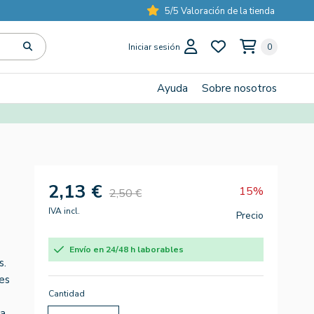
5/5 Valoración de la tienda
Iniciar sesión
0
Ayuda
Sobre nosotros
2,13 €
15%
2,50 €
IVA incl.
Precio
Envío en 24/48 h laborables
s.
es
Cantidad
 a