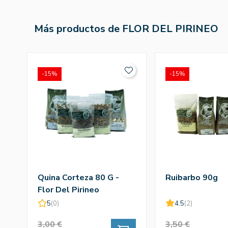
Más productos de FLOR DEL PIRINEO
-15%
-15%
Quina Corteza 80 G -
Ruibarbo 90g
Flor Del Pirineo
5
(0)
4.5
(2)
3,00 €
3,50 €