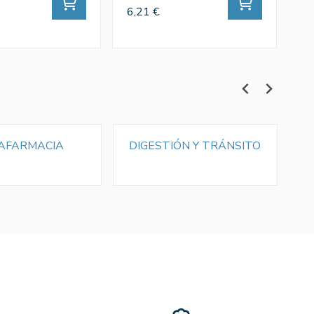
6,21 €
2,
AFARMACIA
DIGESTIÓN Y TRÁNSITO