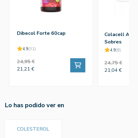
Dibecol Forte 60cap
Colacell Anti
Sobres
4.9
(31)
4.9
(8)
24,95 €
24,75 €
21,21 €
21,04 €
Lo has podido ver en
COLESTEROL