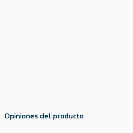
Femicup Copa Menstrual
Pequeña Talla S - Silvestre
5
(0)
15,95 €
13,56 €
Opiniones del producto