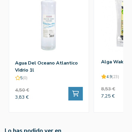
Alga Wakame
Agua Del Oceano Atlantico
Vidrio 1l
4.9
(23)
5
(0)
8,53 €
4,50 €
7,25 €
3,83 €
Lo has podido ver en