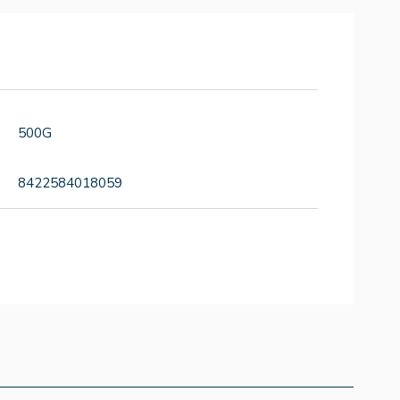
500G
8422584018059