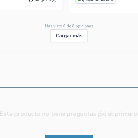
Me gusta (
0
)
Opinión verificada
Has visto
6
de
8
opiniones
Cargar más
Este producto no tiene preguntas ¡Sé el primero