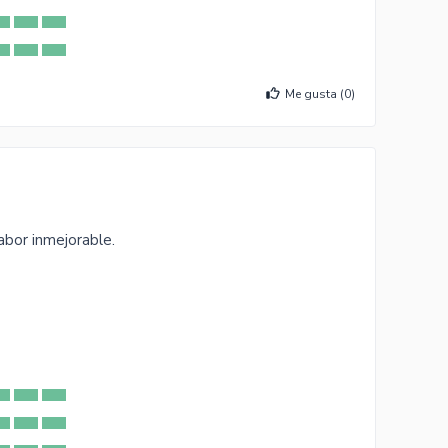
Me gusta (
0
)
abor inmejorable.