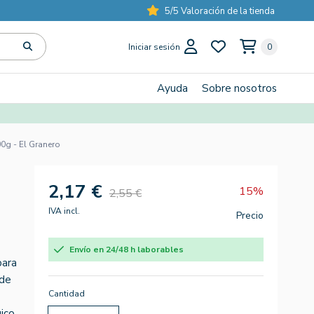
5/5 Valoración de la tienda
Iniciar sesión
0
Ayuda
Sobre nosotros
0g - El Granero
2,17 €
15%
2,55 €
IVA incl.
Precio
Envío en 24/48 h laborables
para
 de
Cantidad
ico