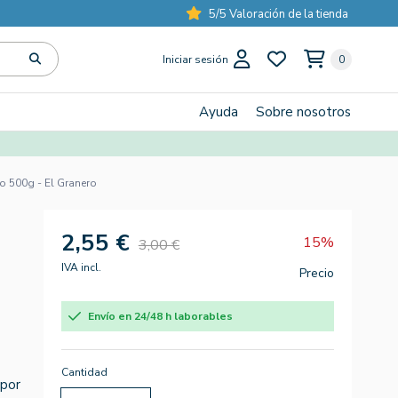
5/5 Valoración de la tienda
Iniciar sesión
0
Ayuda
Sobre nosotros
o 500g - El Granero
2,55 €
15%
3,00 €
IVA incl.
Precio
Envío en 24/48 h laborables
Cantidad
 por