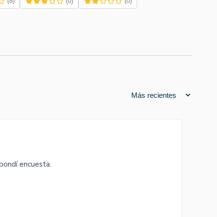
(8)
(0)
(0)
spondí encuesta.