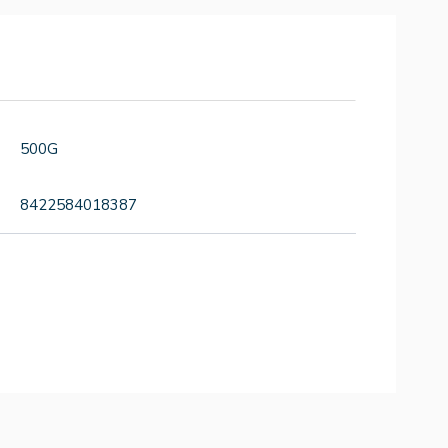
500G
8422584018387