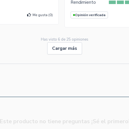
Rendimiento
Me gusta (
0
)
Opinión verificada
Has visto
6
de
25
opiniones
Cargar más
Este producto no tiene preguntas ¡Sé el primero