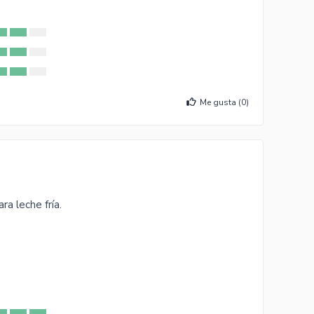
Me gusta (
0
)
ra leche fría.