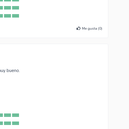
Me gusta (
0
)
muy bueno.