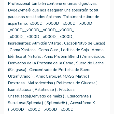
Professional también contiene encimas digestivas
DygeZyme® que nos aseguran una absorción total
para unos resultados óptimos. Totalmente libre de
aspartamo._x000D__x000D__x000D__x000D_
_x000D__x000D__x000D__x000D_
_x000D__x000D__x000D__x000D_
Ingredientes: Almidón Vitargo , Cacao(Polvo de Cacao)
, Goma Xantana , Goma Guar , Lecitina de Soja , Aroma
Idéntico al Natural , Amix Protein Blend ( Aminoácidos
Derivados de la Proteína de la Carne , Suero de Leche
(Sin grasa) , Concentrado de Proteína de Suero
Ultrafiltrado ) , Amix CarboJet MASS Matrix (
Dextrosa , Maltodextrina ( Polímeros de Glucosa ) ,
Isomaltulosa ( Palatinose ) , Fructosa
Cristalizada(Derivado de maíz) ) , Edulcorante (
Sucralosa(Splenda.) ( Splenda® ) , Acesulfamo K
)_x000D__x000D__x000D__x000D_