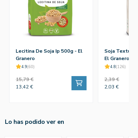
Lecitina De Soja Ip 500g - El
Soja Texturiz
Granero
El Granero
4.9
(60)
4.8
(126)
15,79 €
2,39 €
13,42 €
2,03 €
Lo has podido ver en