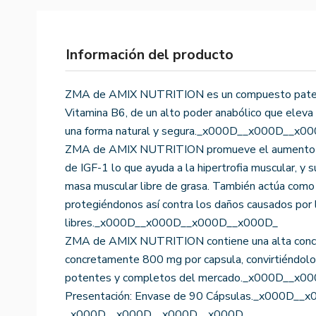
Información del producto
ZMA de AMIX NUTRITION es un compuesto patent
Vitamina B6, de un alto poder anabólico que eleva
una forma natural y segura._x000D__x000D__x
ZMA de AMIX NUTRITION promueve el aumento de
de IGF-1 lo que ayuda a la hipertrofia muscular, y 
masa muscular libre de grasa. También actúa como
protegiéndonos así contra los daños causados por 
libres._x000D__x000D__x000D__x000D_
ZMA de AMIX NUTRITION contiene una alta concent
concretamente 800 mg por capsula, convirtiéndolo
potentes y completos del mercado._x000D__x
Presentación: Envase de 90 Cápsulas._x000D_
_x000D__x000D__x000D__x000D_