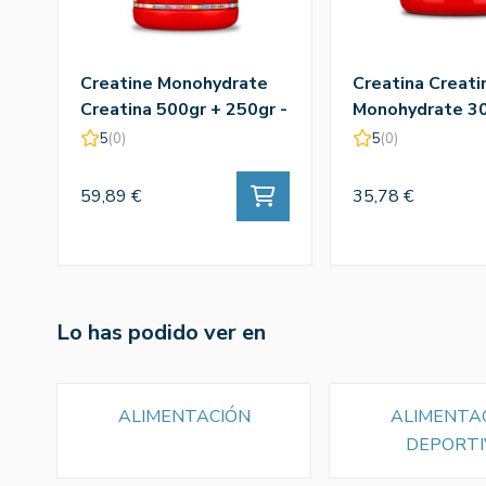
Creatine Monohydrate
Creatina Creati
Creatina 500gr + 250gr -
Monohydrate 30
Amix
Amix
5
(0)
5
(0)
59,89 €
35,78 €
Lo has podido ver en
ALIMENTACIÓN
ALIMENTA
DEPORTI