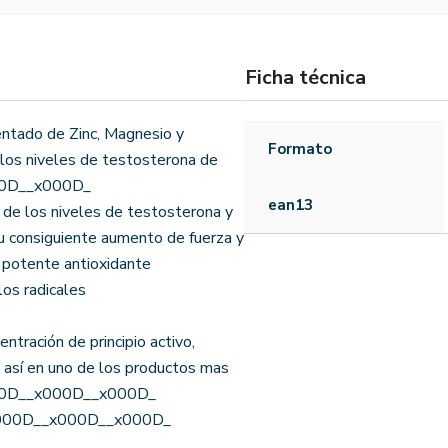
Ficha técnica
ado de Zinc, Magnesio y
Formato
 los niveles de testosterona de
000D__x000D_
ean13
 los niveles de testosterona y
su consiguiente aumento de fuerza y
 potente antioxidante
los radicales
ración de principio activo,
 así en uno de los productos mas
000D__x000D__x000D_
_x000D__x000D__x000D_