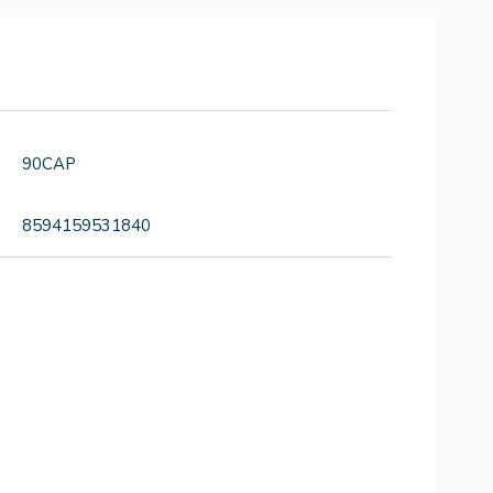
90CAP
8594159531840