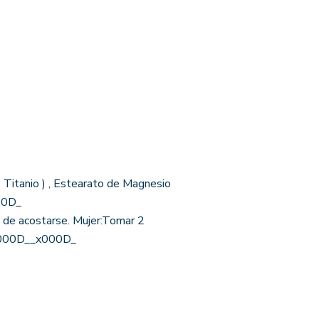
e Titanio ) , Estearato de Magnesio
00D_
de acostarse. Mujer:Tomar 2
x000D__x000D_