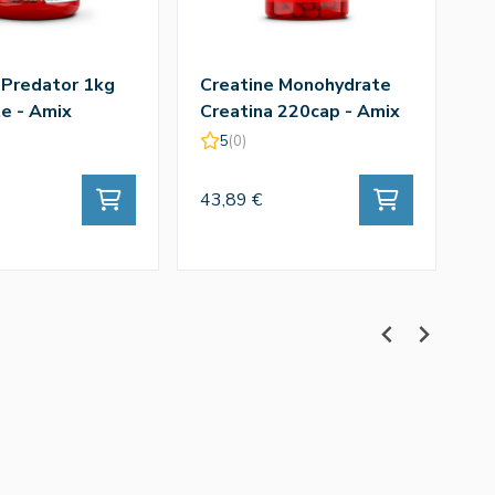
 Predator 1kg
Creatine Monohydrate
Q
e - Amix
Creatina 220cap - Amix
T
A
5
(0)
43,89 €
43