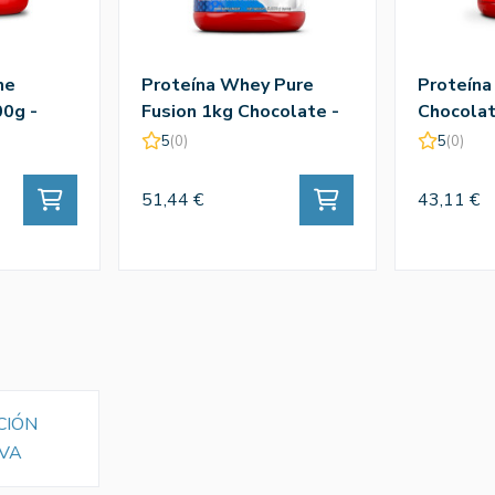
ne
Proteína Whey Pure
Proteína
0g -
Fusion 1kg Chocolate -
Chocolat
Amix
5
(0)
5
(0)
51,44 €
43,11 €
CIÓN
VA