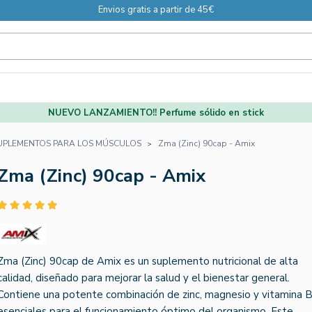
Envios gratis a partir de 45€
NUEVO LANZAMIENTO!! Perfume sólido en stick
UPLEMENTOS PARA LOS MÚSCULOS
Zma (Zinc) 90cap - Amix
Zma (Zinc) 90cap - Amix
Zma (Zinc) 90cap de Amix es un suplemento nutricional de alta
calidad, diseñado para mejorar la salud y el bienestar general.
Contiene una potente combinación de zinc, magnesio y vitamina B
esenciales para el funcionamiento óptimo del organismo. Este