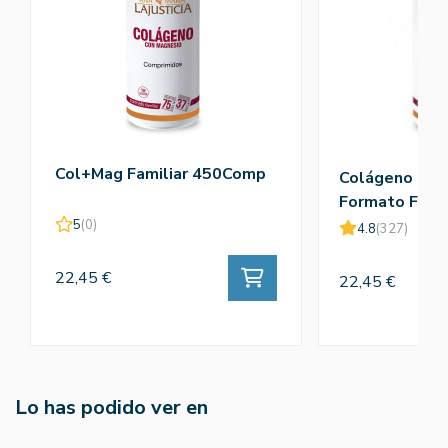
Col+Mag Familiar 450Comp
Colágeno + M
Formato Famil
Ana Mª Lajusti
5
(0)
4.8
(327)
22,45 €
22,45 €
Lo has podido ver en