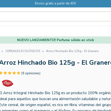
Envios gratis a partir de 45€
NUEVO LANZAMIENTO!! Perfume sólido en stick
CEREALES ECOLÓGICOS
Arroz Hinchado Bio 125g - El Granero
Arroz Hinchado Bio 125g - El Graner
(9 opiniones)
El Arroz Integral Hinchado Bio 125g es un producto 100% orgánic
ideal para aquellos que buscan una alimentación saludable y natur
Este cereal, de origen español, es rico en fibra, vitaminas del grup
y minerales como el magnesio y el fósforo. Su proceso de hinchad