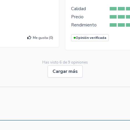
Calidad
Precio
Rendimiento
Me gusta (
0
)
Opinión verificada
Has visto
6
de
9
opiniones
Cargar más