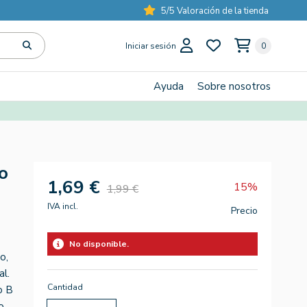
5/5 Valoración de la tienda
Iniciar sesión
0
Ayuda
Sobre nosotros
o
1,69 €
15%
1,99 €
IVA incl.
Precio
No disponible.
o,
al.
Cantidad
o B
o