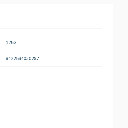
125G
8422584030297