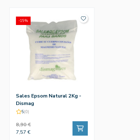
-15%
Sales Epsom Natural 2Kg -
Dismag
5
(0)
8,90 €
7,57 €