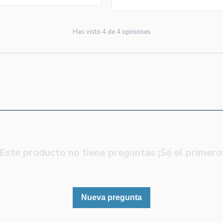
Has visto
4
de
4
opiniones
Este producto no tiene preguntas ¡Sé el primero
Nueva pregunta