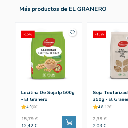
Más productos de EL GRANERO
-15%
-15%
Lecitina De Soja Ip 500g
Soja Texturizad
- El Granero
350g - El Grane
4.9
(60)
4.8
(126)
15,79 €
2,39 €
13,42 €
2,03 €