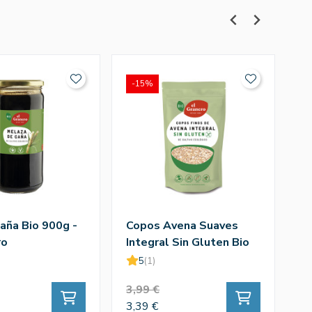
-15%
-
aña Bio 900g -
Copos Avena Suaves
C
ro
Integral Sin Gluten Bio
4
500g - El Granero
G
5
(1)
3,99 €
2
3,39 €
21