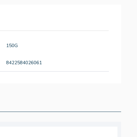
150G
8422584026061