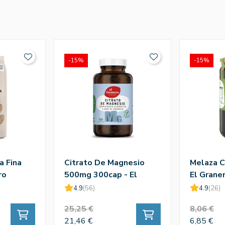
-15%
-15%
a Fina
Citrato De Magnesio
Melaza C
ro
500mg 300cap - El
El Grane
Granero
4.9
(56)
4.9
(26)
25,25 €
8,06 €
21,46 €
6,85 €