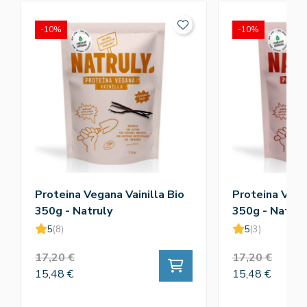
-10%
-10%
Proteina Vegana Vainilla Bio
Proteina Vega
350g - Natruly
350g - Natrul
5
(8)
5
(3)
17,20 €
17,20 €
15,48 €
15,48 €