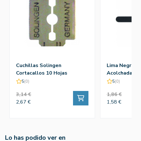
Cuchillas Solingen
Lima Negra Fib
Cortacallos 10 Hojas
Acolchada 18
5
(0)
5
(0)
3,14 €
1,86 €
2,67 €
1,58 €
Lo has podido ver en