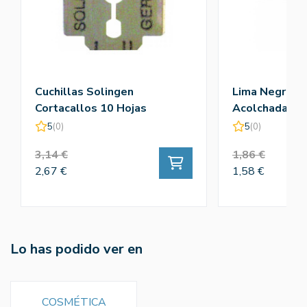
Cuchillas Solingen
Lima Negra Fib
Cortacallos 10 Hojas
Acolchada 18
5
(0)
5
(0)
3,14 €
1,86 €
2,67 €
1,58 €
Lo has podido ver en
COSMÉTICA