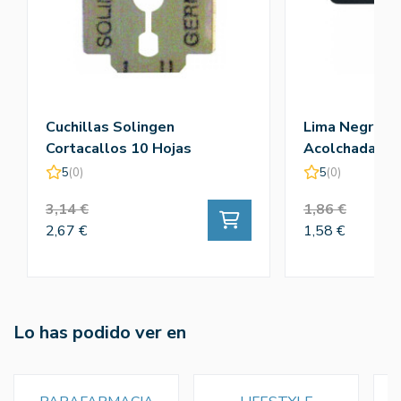
Cuchillas Solingen
Lima Negra Fib
Cortacallos 10 Hojas
Acolchada 18
5
(0)
5
(0)
3,14 €
1,86 €
2,67 €
1,58 €
Lo has podido ver en