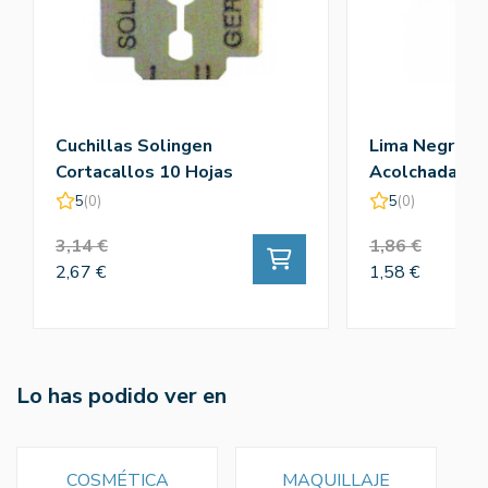
Cuchillas Solingen
Lima Negra Fib
Cortacallos 10 Hojas
Acolchada 18
5
(0)
5
(0)
3,14 €
1,86 €
2,67 €
1,58 €
Lo has podido ver en
COSMÉTICA
MAQUILLAJE