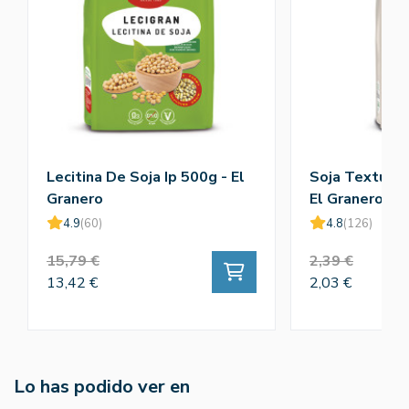
Lecitina De Soja Ip 500g - El
Soja Texturiz
Granero
El Granero
4.9
(60)
4.8
(126)
15,79 €
2,39 €
13,42 €
2,03 €
Lo has podido ver en