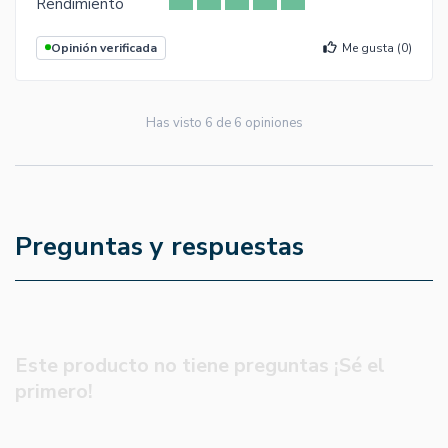
Rendimiento
Opinión verificada
Me gusta (
0
)
Has visto
6
de
6
opiniones
Preguntas y respuestas
Este producto no tiene preguntas ¡Sé el
primero!