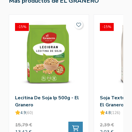
Más productos de EL GRANERO
-15%
-15%
Lecitina De Soja Ip 500g - El
Soja Texturiz
Granero
El Granero
4.9
(60)
4.8
(126)
15,79 €
2,39 €
13,42 €
2,03 €