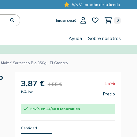
5/5 Valoración de la tienda
Iniciar sesión
0
Ayuda
Sobre nosotros
 Maiz Y Sarraceno Bio 350g - El Granero
o
3,87 €
15%
4,55 €
IVA incl.
Precio
Envío en 24/48 h laborables
Cantidad