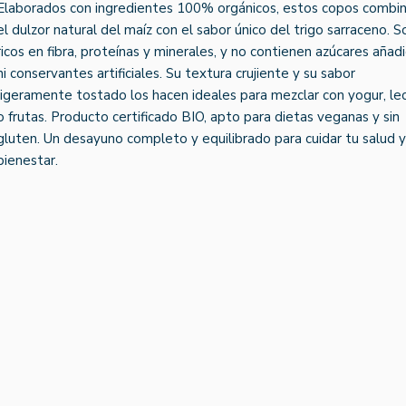
Elaborados con ingredientes 100% orgánicos, estos copos combi
el dulzor natural del maíz con el sabor único del trigo sarraceno. S
ricos en fibra, proteínas y minerales, y no contienen azúcares añad
ni conservantes artificiales. Su textura crujiente y su sabor
ligeramente tostado los hacen ideales para mezclar con yogur, le
o frutas. Producto certificado BIO, apto para dietas veganas y sin
gluten. Un desayuno completo y equilibrado para cuidar tu salud y
bienestar.