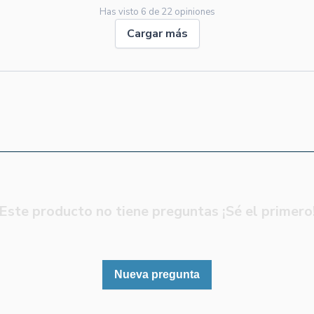
Has visto
6
de
22
opiniones
Cargar más
Este producto no tiene preguntas ¡Sé el primero
Nueva pregunta