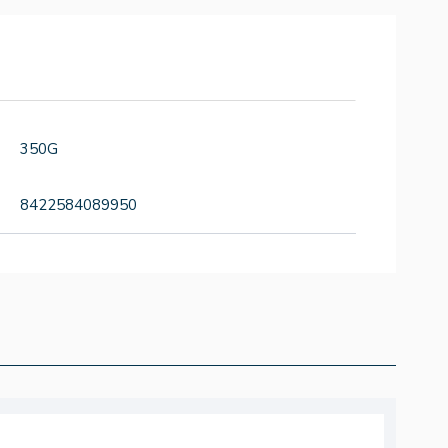
350G
8422584089950