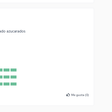
ado azucarados
Me gusta (
0
)