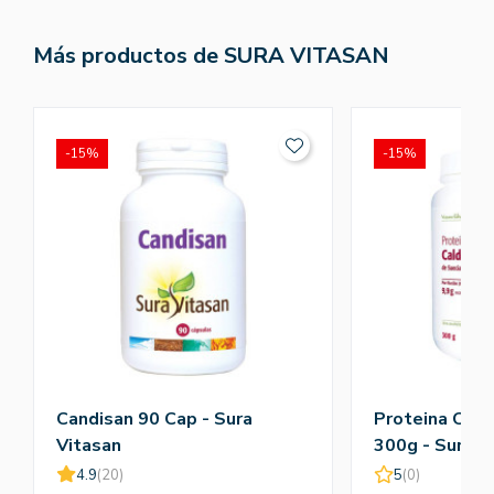
Más productos de SURA VITASAN
-15%
-15%
Candisan 90 Cap - Sura
Proteina Cal
Vitasan
300g - Sura V
4.9
(20)
5
(0)