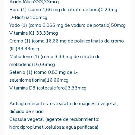
Ácido fólico333,33mcg
Boro (1) (como 4,66 mg de citrato de boro)0,23mg
D-Biotina100mcg
Yodo (1) (como 0,066 mg de yoduro de potasio)50mcg
Vitamina K1 33,33mcg
Cromo (1) (como 16,66 mg de polinicotinato de cromo
(III))33,33mcg
Molibdeno (1) (como 3,33 mg de citrato de
molibdeno)16,66mcg
Selenio (1) (como 0,83 mg de L-
seleniometionina)16,66mcg
Vitamina D3 (colecalciferol)3,33mcg
Antiaglomerantes: estearato de magnesio vegetal,
dióxido de silicio.
Cápsula vegetal (agente de recubrimiento:
hidroxipropilmetilcelulosa: agua purificada)