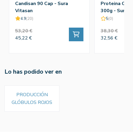
Candisan 90 Cap - Sura
Proteina Cal
Vitasan
300g - Sura V
4.9
(20)
5
(0)
53,20 €
38,30 €
45,22 €
32,56 €
Lo has podido ver en
PRODUCCIÓN
GLÓBULOS ROJOS