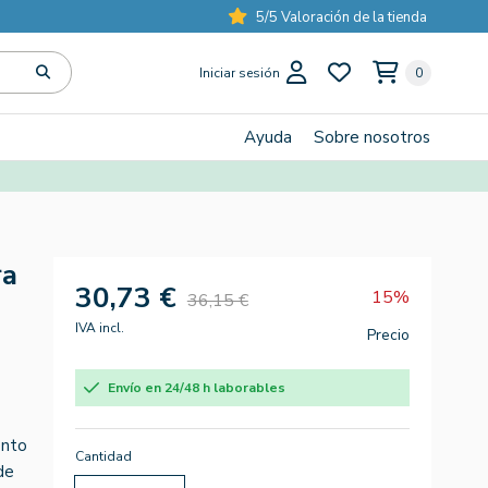
5/5 Valoración de la tienda
Iniciar sesión
0
Ayuda
Sobre nosotros
ra
30,73 €
15%
36,15 €
IVA incl.
Precio
Envío en 24/48 h laborables
ento
Cantidad
de