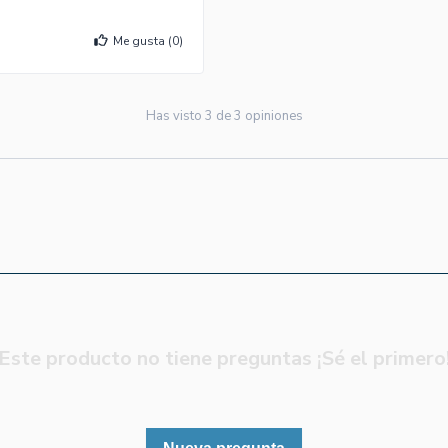
Me gusta (
0
)
Has visto
3
de
3
opiniones
Este producto no tiene preguntas ¡Sé el primero