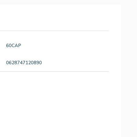
60CAP
0628747120890