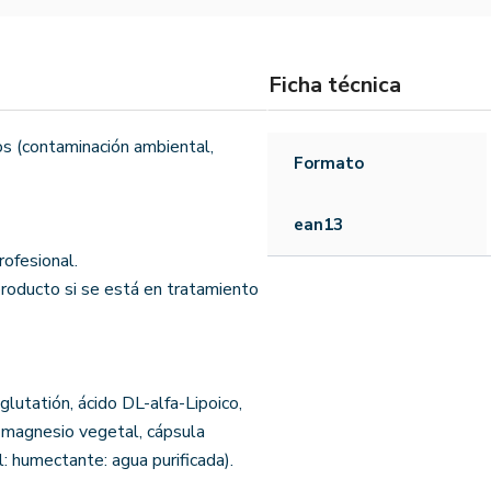
Ficha técnica
os (contaminación ambiental,
Formato
ean13
rofesional.
producto si se está en tratamiento
glutatión, ácido DL-alfa-Lipoico,
e magnesio vegetal, cápsula
: humectante: agua purificada).