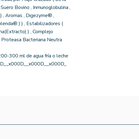
 Suero Bovino , Inmunoglobulina ,
 ) , Aromas , Digezyme® ,
lenda® ) ) , Estabilizadores (
a(Extracto) ) , Complejo
 , Proteasa Bacteriana Neutra
00-300 ml de agua fría o leche
_x000D__x000D__x000D__x000D_