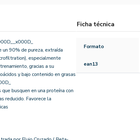
Ficha técnica
x000D__x000D_
Formato
e un 90% de pureza, extraída
rofiltration), especialmente
ean13
trenamiento, gracias a su
noácidos y bajo contenido en grasas
000D_
s que busquen en una proteína con
as reducido. Favorece la
icas
ltrada por Flujo Cruzado ( Beta-