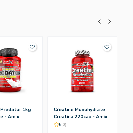
 Predator 1kg
Creatine Monohydrate
Q
e - Amix
Creatina 220cap - Amix
T
A
5
(0)