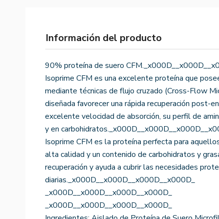
Información del producto
90% proteína de suero CFM._x000D__x000D__
Isoprime CFM es una excelente proteína que pose
mediante técnicas de flujo cruzado (Cross-Flow Mic
diseñada favorecer una rápida recuperación post-en
excelente velocidad de absorción, su perfil de ami
y en carbohidratos._x000D__x000D__x000D__x
Isoprime CFM es la proteína perfecta para aquello
alta calidad y un contenido de carbohidratos y gras
recuperación y ayuda a cubrir las necesidades prote
diarias._x000D__x000D__x000D__x000D_
_x000D__x000D__x000D__x000D_
_x000D__x000D__x000D__x000D_
Ingredientes: Aislado de Proteína de Suero Microfi