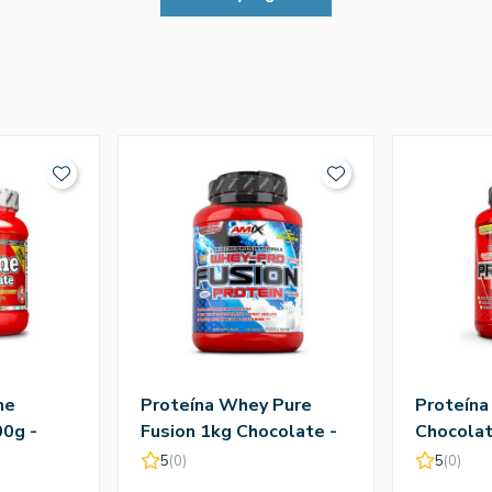
ne
Proteína Whey Pure
Proteína
0g -
Fusion 1kg Chocolate -
Chocolat
Amix
5
(0)
5
(0)