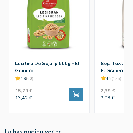
Lecitina De Soja Ip 500g - El
Soja Texturiz
Granero
El Granero
4.9
(60)
4.8
(126)
15,79 €
2,39 €
13,42 €
2,03 €
Lo has podido ver en