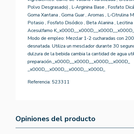
Polvo Desgrasado) , L-Arginina Base , Fosfato Dicál
Goma Xantana , Goma Guar , Aromas , L-Citrulina Ma
Potasio , Fosfato Disódico , Beta Alanina , Lecitina 
Acesulfamo K_x000D__x000D__x000D__x000D
Modo de empleo: Mezclar 1-2 cucharadas con 200
desnatada. Utiliza un mesclador durante 30 segund
dulzura de la bebida cambia la cantidad de agua uti
preparación._x000D__x000D__x000D__x000D_
_x000D__x000D__x000D__x000D_
Referencia:
523311
Opiniones del producto