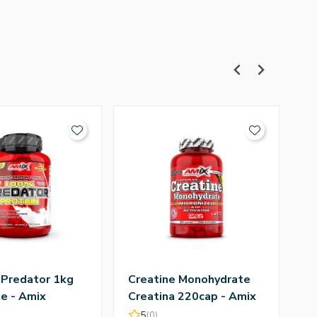
 Predator 1kg
Creatine Monohydrate
Q
e - Amix
Creatina 220cap - Amix
T
A
5
(0)