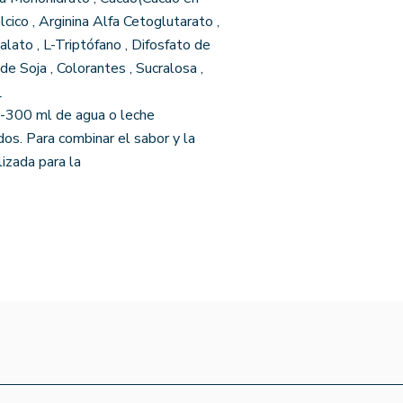
cico , Arginina Alfa Cetoglutarato ,
lato , L-Triptófano , Difosfato de
de Soja , Colorantes , Sucralosa ,
_
-300 ml de agua o leche
os. Para combinar el sabor y la
lizada para la