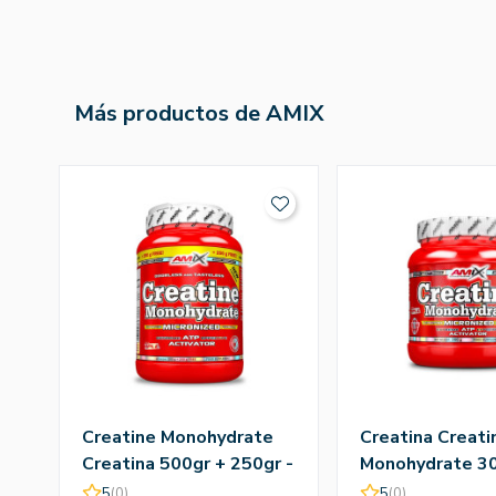
Más productos de AMIX
Creatine Monohydrate
Creatina Creati
Creatina 500gr + 250gr -
Monohydrate 30
Amix
Amix
5
(0)
5
(0)