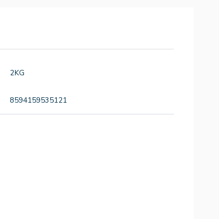
2KG
8594159535121