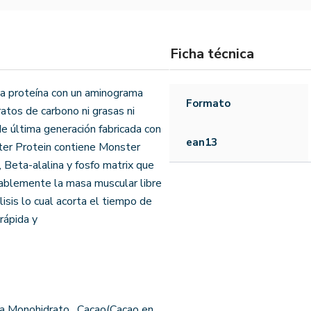
Ficha técnica
 proteína con un aminograma
Formato
atos de carbono ni grasas ni
e última generación fabricada con
ean13
er Protein contiene Monster
 Beta-alalina y fosfo matrix que
ablemente la masa muscular libre
isis lo cual acorta el tiempo de
rápida y
ina Monohidrato , Cacao(Cacao en