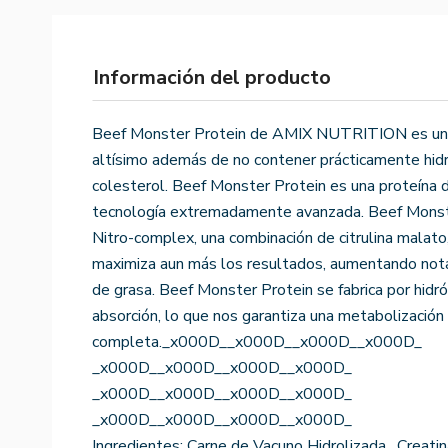
Información del producto
Beef Monster Protein de AMIX NUTRITION es una
altísimo además de no contener prácticamente hidr
colesterol. Beef Monster Protein es una proteína d
tecnología extremadamente avanzada. Beef Monst
Nitro-complex, una combinación de citrulina malato,
maximiza aun más los resultados, aumentando not
de grasa. Beef Monster Protein se fabrica por hidról
absorción, lo que nos garantiza una metabolización 
completa._x000D__x000D__x000D__x000D_
_x000D__x000D__x000D__x000D_
_x000D__x000D__x000D__x000D_
_x000D__x000D__x000D__x000D_
Ingredientes: Carne de Vacuno Hidrolizada , Creat