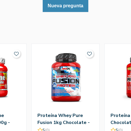
Nueva pregunta
ne
Proteína Whey Pure
Proteína
0g -
Fusion 1kg Chocolate -
Chocolat
Amix
5
(0)
5
(0)