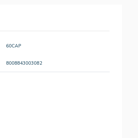
60CAP
8008843003082