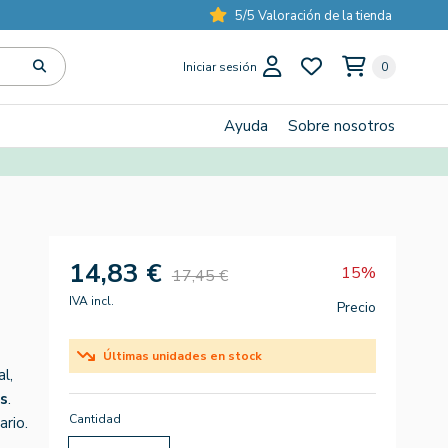
5/5 Valoración de la tienda
Iniciar sesión
0
Ayuda
Sobre nosotros
14,83 €
15%
17,45 €
IVA incl.
Precio
Últimas unidades en stock
l,
es
.
Cantidad
ario.