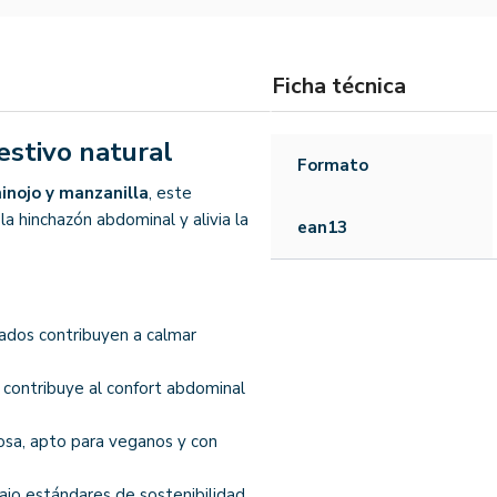
Ficha técnica
gestivo natural
Formato
inojo y manzanilla
, este
a hinchazón abdominal y alivia la
ean13
nados contribuyen a calmar
 contribuye al confort abdominal
tosa, apto para veganos y con
jo estándares de sostenibilidad,