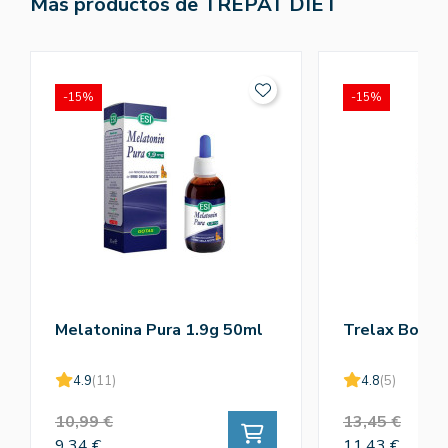
Más productos de TREPAT DIET
-15%
-15%
Melatonina Pura 1.9g 50ml
Trelax Bote 
4.9
(11)
4.8
(5)
10,99 €
13,45 €
9,34 €
11,43 €