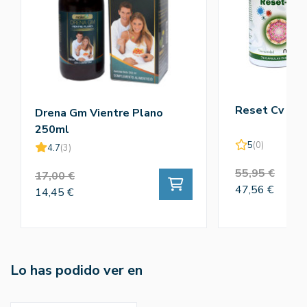
Reset Cv 75c
Drena Gm Vientre Plano
250ml
5
(0)
4.7
(3)
55,95 €
17,00 €
47,56 €
14,45 €
Lo has podido ver en